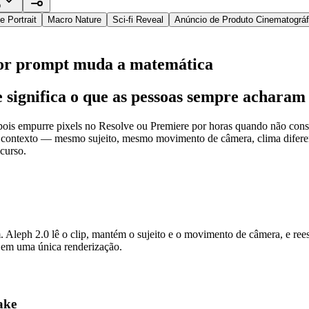
p
 Portrait
Macro Nature
Sci-fi Reveal
Anúncio de Produto Cinematográf
 por prompt muda a matemática
significa o que as pessoas sempre acharam 
depois empurre pixels no Resolve ou Premiere por horas quando não co
ontexto — mesmo sujeito, mesmo movimento de câmera, clima diferente
curso.
. Aleph 2.0 lê o clip, mantém o sujeito e o movimento de câmera, e re
 em uma única renderização.
ake