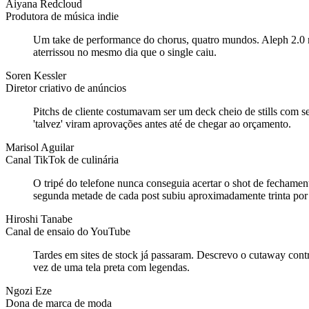
Aiyana Redcloud
Produtora de música indie
Um take de performance do chorus, quatro mundos. Aleph 2.0 re
aterrissou no mesmo dia que o single caiu.
Soren Kessler
Diretor criativo de anúncios
Pitchs de cliente costumavam ser um deck cheio de stills com s
'talvez' viram aprovações antes até de chegar ao orçamento.
Marisol Aguilar
Canal TikTok de culinária
O tripé do telefone nunca conseguia acertar o shot de fechame
segunda metade de cada post subiu aproximadamente trinta por
Hiroshi Tanabe
Canal de ensaio do YouTube
Tardes em sites de stock já passaram. Descrevo o cutaway cont
vez de uma tela preta com legendas.
Ngozi Eze
Dona de marca de moda