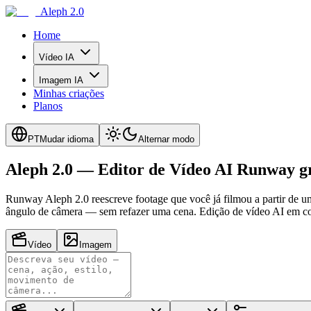
Aleph 2.0
Home
Vídeo IA
Imagem IA
Minhas criações
Planos
PT
Mudar idioma
Alternar modo
Aleph 2.0 — Editor de Vídeo AI Runway gr
Runway Aleph 2.0 reescreve footage que você já filmou a partir de 
ângulo de câmera — sem refazer uma cena. Edição de vídeo AI em con
Vídeo
Imagem