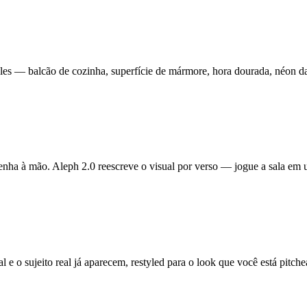
les — balcão de cozinha, superfície de mármore, hora dourada, néon 
ha à mão. Aleph 2.0 reescreve o visual por verso — jogue a sala em um
l e o sujeito real já aparecem, restyled para o look que você está pit