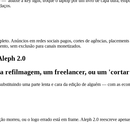
o — 'abaixe a key light, troque o laptop por um livro de capa dura, em
daços.
eto. Anúncios em redes sociais pagos, cortes de agências, placements
ento, sem exclusão para canais monetizados.
Aleph 2.0
a refilmagem, um freelancer, ou um 'cortar
ubstituindo uma parte lenta e cara da edição de alguém — com as econo
 morreu, ou o logo errado está em frame. Aleph 2.0 reescreve apenas o