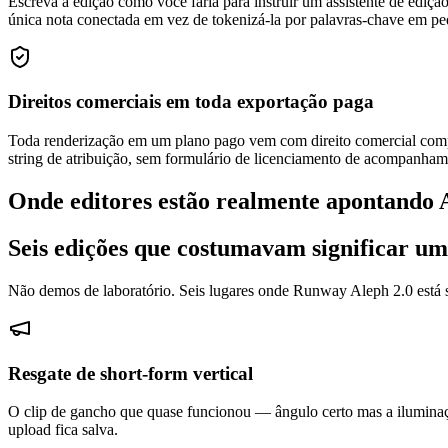
Escreva a edição como você faria para instruir um assistente de ediçã
única nota conectada em vez de tokenizá-la por palavras-chave em pe
Direitos comerciais em toda exportação paga
Toda renderização em um plano pago vem com direito comercial compl
string de atribuição, sem formulário de licenciamento de acompanham
Onde editores estão realmente apontando 
Seis edições que costumavam significar um
Não demos de laboratório. Seis lugares onde Runway Aleph 2.0 está s
Resgate de short-form vertical
O clip de gancho que quase funcionou — ângulo certo mas a iluminação
upload fica salva.