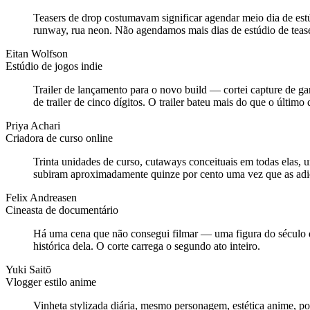
Teasers de drop costumavam significar agendar meio dia de estú
runway, rua neon. Não agendamos mais dias de estúdio de tease
Eitan Wolfson
Estúdio de jogos indie
Trailer de lançamento para o novo build — cortei capture de g
de trailer de cinco dígitos. O trailer bateu mais do que o últim
Priya Achari
Criadora de curso online
Trinta unidades de curso, cutaways conceituais em todas elas, 
subiram aproximadamente quinze por cento uma vez que as ad
Felix Andreasen
Cineasta de documentário
Há uma cena que não consegui filmar — uma figura do século 
histórica dela. O corte carrega o segundo ato inteiro.
Yuki Saitō
Vlogger estilo anime
Vinheta stylizada diária, mesmo personagem, estética anime, po