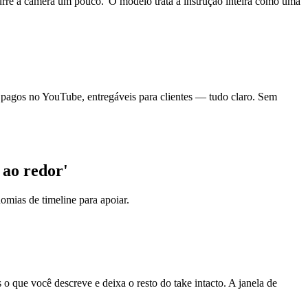
purre a câmera um pouco.' O modelo trata a instrução inteira como uma
 pagos no YouTube, entregáveis para clientes — tudo claro. Sem
 ao redor'
mias de timeline para apoiar.
 que você descreve e deixa o resto do take intacto. A janela de